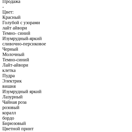
Продажа
-
Цвет:
Красный
Голубой с узорами
лайт айвори
Темно- синий
Изумрудный-яркий
сливочно-персиковое
Черный
Молочный
Темно-синий
Лайт-айвори
клетка
Пудра
Электрик
вишня
Изумрудный яркий
Лазурный
Чайная роза
розовый
коралл
бордо
Бирюзовый
Цветной принт