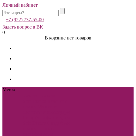
Личный кабинет
+7 (922) 737-55-00
Задать вопрос в ВК
0
В корзине нет товаров
Меню
Каталог
Каталог
Sole Bianco
Вечерние
платья
Мужские
костюмы и аксессуары
Свадебная фотостудия
Sole Bianco
Свадебные
платья
Платья-
трансформеры