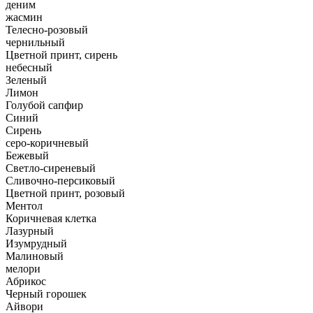
деним
жасмин
Телесно-розовый
чернильный
Цветной принт, сирень
небесный
Зеленый
Лимон
Голубой сапфир
Синий
Сирень
серо-коричневый
Бежевый
Светло-сиреневый
Сливочно-персиковый
Цветной принт, розовый
Ментол
Коричневая клетка
Лазурный
Изумрудный
Малиновый
мелори
Абрикос
Черный горошек
Айвори