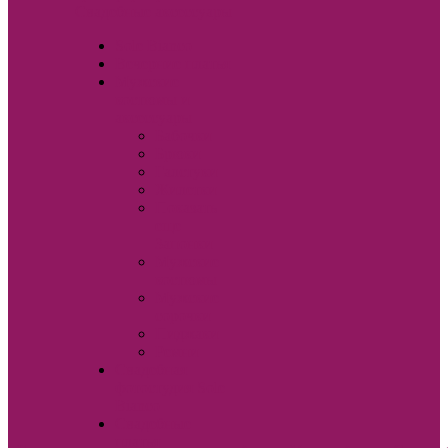
Свадебные аксессуары
Sole Bianco
Вечерние платья
Мужские
костюмы и
аксессуары
Бабочки
Брюки
Галстуки
Жилетки
Показать
еще
Запонки
Мужские
костюмы
Мужские
сорочки
Пиджаки
Ремни
Свадебная
фотостудия Sole
Bianco
Свадебные
платья