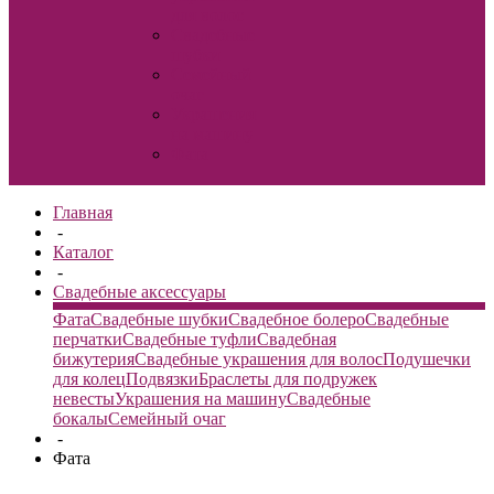
для волос
Свадебные
шубки
Семейный
очаг
Украшения
на машину
Фата
Главная
-
Каталог
-
Свадебные аксессуары
Фата
Свадебные шубки
Свадебное болеро
Свадебные
перчатки
Свадебные туфли
Свадебная
бижутерия
Свадебные украшения для волос
Подушечки
для колец
Подвязки
Браслеты для подружек
невесты
Украшения на машину
Свадебные
бокалы
Семейный очаг
-
Фата