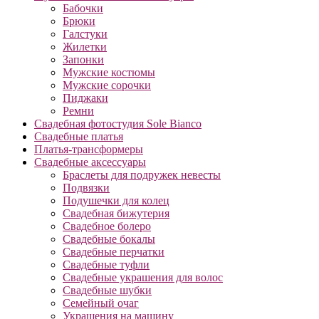
Бабочки
Брюки
Галстуки
Жилетки
Запонки
Мужские костюмы
Мужские сорочки
Пиджаки
Ремни
Свадебная фотостудия Sole Bianco
Свадебные платья
Платья-трансформеры
Свадебные аксессуары
Браслеты для подружек невесты
Подвязки
Подушечки для колец
Свадебная бижутерия
Свадебное болеро
Свадебные бокалы
Свадебные перчатки
Свадебные туфли
Свадебные украшения для волос
Свадебные шубки
Семейный очаг
Украшения на машину