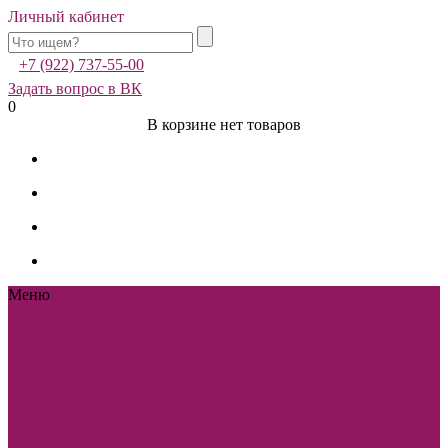
Личный кабинет
+7 (922) 737-55-00
Задать вопрос в ВК
0
В корзине нет товаров
Меню
Каталог
Каталог
Sole Bianco
Вечерние
платья
Мужские
костюмы и аксессуары
Свадебная фотостудия
Sole Bianco
Свадебные
платья
Платья-
трансформеры