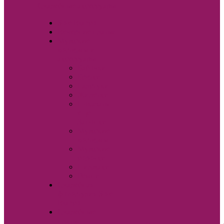
Свадебные аксессуары
Sole Bianco
Вечерние платья
Мужские
костюмы и
аксессуары
Бабочки
Брюки
Галстуки
Жилетки
Показать
еще
Запонки
Мужские
костюмы
Мужские
сорочки
Пиджаки
Ремни
Свадебная
фотостудия Sole
Bianco
Свадебные
платья