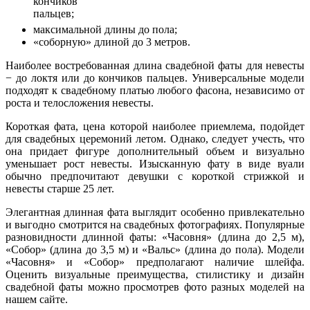
кончиков
пальцев;
максимальной длины до пола;
«соборную» длиной до 3 метров.
Наиболее востребованная длина свадебной фаты для невесты
− до локтя или до кончиков пальцев. Универсальные модели
подходят к свадебному платью любого фасона, независимо от
роста и телосложения невесты.
Короткая фата, цена которой наиболее приемлема, подойдет
для свадебных церемоний летом. Однако, следует учесть, что
она придает фигуре дополнительный объем и визуально
уменьшает рост невесты. Изысканную фату в виде вуали
обычно предпочитают девушки с короткой стрижкой и
невесты старше 25 лет.
Элегантная длинная фата выглядит особенно привлекательно
и выгодно смотрится на свадебных фотографиях. Популярные
разновидности длинной фаты: «Часовня» (длина до 2,5 м),
«Собор» (длина до 3,5 м) и «Вальс» (длина до пола). Модели
«Часовня» и «Собор» предполагают наличие шлейфа.
Оценить визуальные преимущества, стилистику и дизайн
свадебной фаты можно просмотрев фото разных моделей на
нашем сайте.