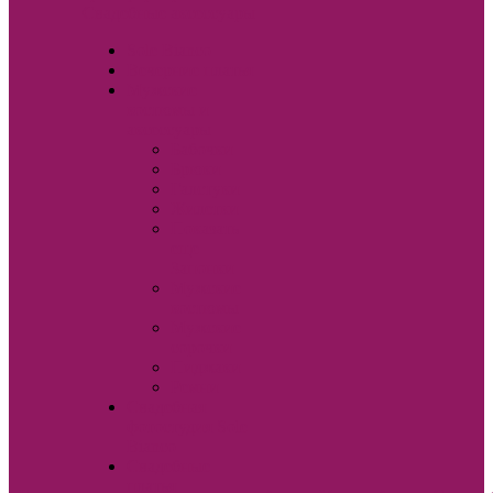
Свадебные аксессуары
Sole Bianco
Вечерние платья
Мужские
костюмы и
аксессуары
Бабочки
Брюки
Галстуки
Жилетки
Показать
еще
Запонки
Мужские
костюмы
Мужские
сорочки
Пиджаки
Ремни
Свадебная
фотостудия Sole
Bianco
Свадебные
платья