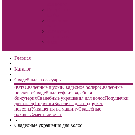
для волос
Свадебные
шубки
Семейный
очаг
Украшения
на машину
Фата
Главная
-
Каталог
-
Свадебные аксессуары
Фата
Свадебные шубки
Свадебное болеро
Свадебные
перчатки
Свадебные туфли
Свадебная
бижутерия
Свадебные украшения для волос
Подушечки
для колец
Подвязки
Браслеты для подружек
невесты
Украшения на машину
Свадебные
бокалы
Семейный очаг
-
Свадебные украшения для волос