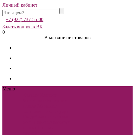
Личный кабинет
+7 (922) 737-55-00
Задать вопрос в ВК
0
В корзине нет товаров
Меню
Каталог
Каталог
Sole Bianco
Вечерние
платья
Мужские
костюмы и аксессуары
Свадебная фотостудия
Sole Bianco
Свадебные
платья
Платья-
трансформеры