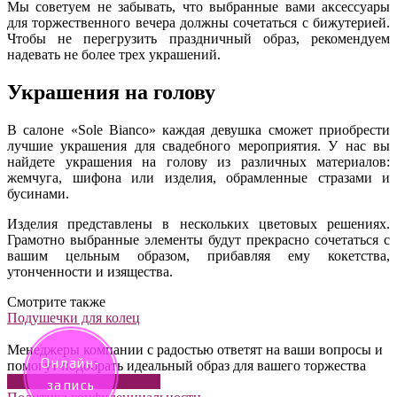
Мы советуем не забывать, что выбранные вами аксессуары
для торжественного вечера должны сочетаться с бижутерией.
Чтобы не перегрузить праздничный образ, рекомендуем
надевать не более трех украшений.
Украшения на голову
В салоне «Sole Bianco» каждая девушка сможет приобрести
лучшие украшения для свадебного мероприятия. У нас вы
найдете украшения на голову из различных материалов:
жемчуга, шифона или изделия, обрамленные стразами и
бусинами.
Изделия представлены в нескольких цветовых решениях.
Грамотно выбранные элементы будут прекрасно сочетаться с
вашим цельным образом, прибавляя ему кокетства,
утонченности и изящества.
Смотрите также
Подушечки для колец
Менеджеры компании с радостью ответят на ваши вопросы и
Онлайн-
помогут подобрать идеальный образ для вашего торжества
ЗАДАТЬ ВОПРОС В ВК
запись