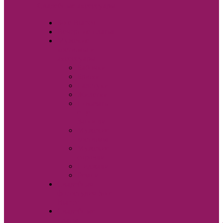
Свадебные аксессуары
Sole Bianco
Вечерние платья
Мужские
костюмы и
аксессуары
Бабочки
Брюки
Галстуки
Жилетки
Показать
еще
Запонки
Мужские
костюмы
Мужские
сорочки
Пиджаки
Ремни
Свадебная
фотостудия Sole
Bianco
Свадебные
платья