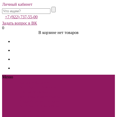
Личный кабинет
+7 (922) 737-55-00
Задать вопрос в ВК
0
В корзине нет товаров
Меню
Каталог
Каталог
Sole Bianco
Вечерние
платья
Мужские
костюмы и аксессуары
Свадебная фотостудия
Sole Bianco
Свадебные
платья
Платья-
трансформеры