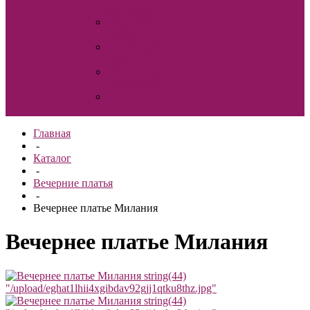
для волос
Свадебные
шубки
Семейный
очаг
Украшения
на машину
Фата
Главная
-
Каталог
-
Вечерние платья
-
Вечернее платье Милания
Вечернее платье Милания
string(44)
"/upload/eghat1lhii4xgibdav92gjj1qtku8thz.jpg"
string(44)