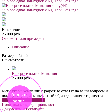
"/upload/eghat1lhii4xgibdav92gjj1qtku8thz.jpg"
string(44)
"/upload/eghat1lhii4xgibdav92gjj1qtku8thz.jpg"
В наличии
25 000 руб.
Отложить для примерки
Описание
Размеры: 42-46
Вы смотрели
Вечернее платье Милания
25 000 руб.
Менеджеры компании с радостью ответят на ваши вопросы и
Онлайн-
помогут подобрать идеальный образ для вашего торжества
ЗАДАТЬ ВОПРОС В ВК
запись
Политика конфиденциальности
Документы и Реквизиты