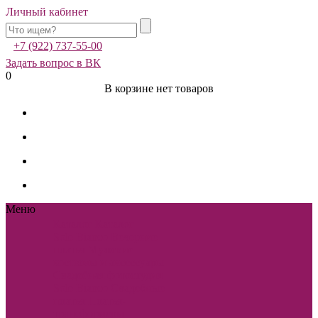
Личный кабинет
+7 (922) 737-55-00
Задать вопрос в ВК
0
В корзине нет товаров
Меню
Каталог
Каталог
Sole Bianco
Вечерние
платья
Мужские
костюмы и аксессуары
Свадебная фотостудия
Sole Bianco
Свадебные
платья
Платья-
трансформеры