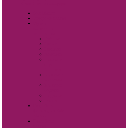
Свадебные аксессуары
Sole Bianco
Вечерние платья
Мужские
костюмы и
аксессуары
Бабочки
Брюки
Галстуки
Жилетки
Показать
еще
Запонки
Мужские
костюмы
Мужские
сорочки
Пиджаки
Ремни
Свадебная
фотостудия Sole
Bianco
Свадебные
платья