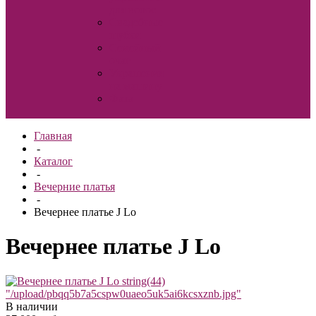
для волос
Свадебные
шубки
Семейный
очаг
Украшения
на машину
Фата
Главная
-
Каталог
-
Вечерние платья
-
Вечернее платье J Lo
Вечернее платье J Lo
string(44)
"/upload/pbqq5b7a5cspw0uaeo5uk5ai6kcsxznb.jpg"
В наличии