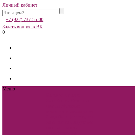
Личный кабинет
+7 (922) 737-55-00
Задать вопрос в ВК
0
Меню
Каталог
Каталог
Sole Bianco
Вечерние
платья
Мужские
костюмы и аксессуары
Свадебная фотостудия
Sole Bianco
Свадебные
платья
Платья-
трансформеры