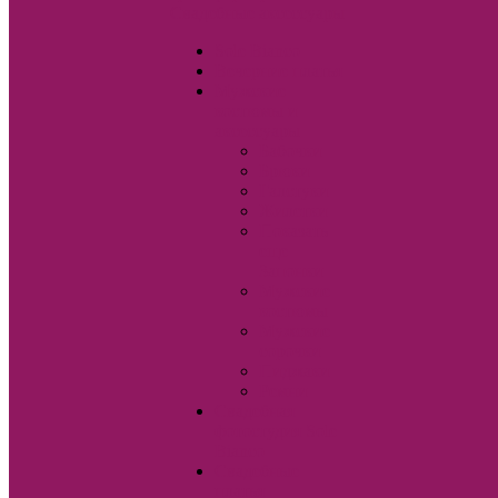
Свадебные аксессуары
Sole Bianco
Вечерние платья
Мужские
костюмы и
аксессуары
Бабочки
Брюки
Галстуки
Жилетки
Показать
еще
Запонки
Мужские
костюмы
Мужские
сорочки
Пиджаки
Ремни
Свадебная
фотостудия Sole
Bianco
Свадебные
платья