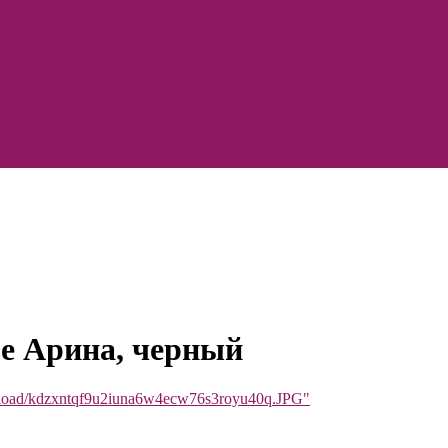
е Арина, черный
upload/kdzxntqf9u2iuna6w4ecw76s3royu40q.JPG"