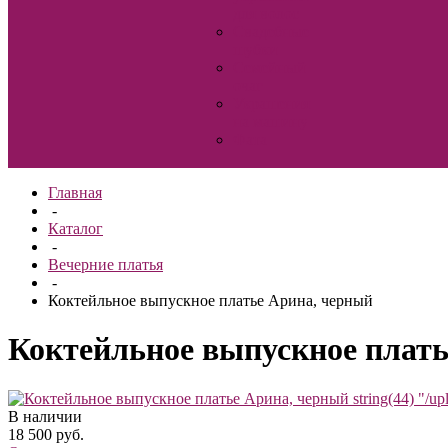
для волос
Свадебные
шубки
Семейный
очаг
Украшения
на машину
Фата
Главная
-
Каталог
-
Вечерние платья
-
Коктейльное выпускное платье Арина, черный
Коктейльное выпускное плать
string(44) "/
В наличии
18 500 руб.