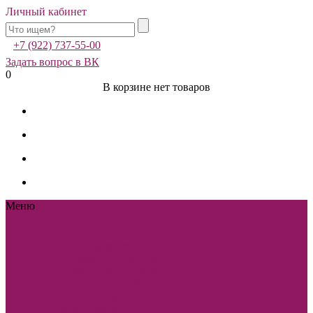
Личный кабинет
+7 (922) 737-55-00
Задать вопрос в ВК
0
В корзине нет товаров
Меню
Каталог
Каталог
Sole Bianco
Вечерние
платья
Мужские
костюмы и аксессуары
Свадебная фотостудия
Sole Bianco
Свадебные
платья
Платья-
трансформеры