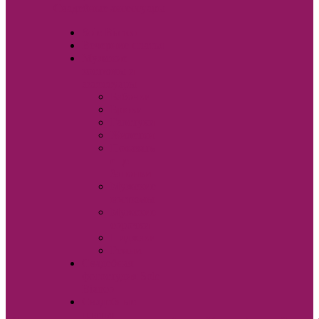
Свадебные аксессуары
Sole Bianco
Вечерние платья
Мужские
костюмы и
аксессуары
Бабочки
Брюки
Галстуки
Жилетки
Показать
еще
Запонки
Мужские
костюмы
Мужские
сорочки
Пиджаки
Ремни
Свадебная
фотостудия Sole
Bianco
Свадебные
платья