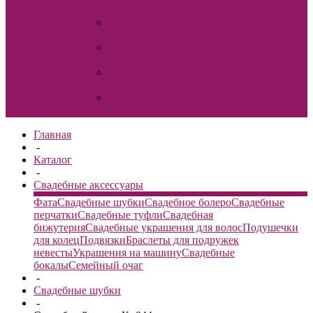
для волос
Свадебные
шубки
Семейный
очаг
Украшения
на машину
Фата
Главная
-
Каталог
-
Свадебные аксессуары
Фата
Свадебные шубки
Свадебное болеро
Свадебные
перчатки
Свадебные туфли
Свадебная
бижутерия
Свадебные украшения для волос
Подушечки
для колец
Подвязки
Браслеты для подружек
невесты
Украшения на машину
Свадебные
бокалы
Семейный очаг
-
Свадебные шубки
-