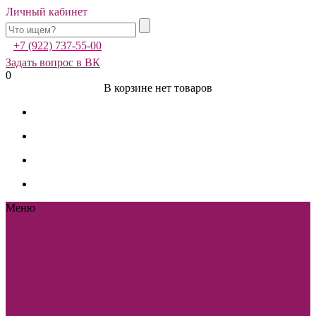
Личный кабинет
+7 (922) 737-55-00
Задать вопрос в ВК
0
В корзине нет товаров
Меню
Каталог
Каталог
Sole Bianco
Вечерние
платья
Мужские
костюмы и аксессуары
Свадебная фотостудия
Sole Bianco
Свадебные
платья
Платья-
трансформеры