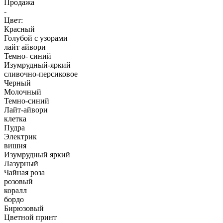
Продажа
-
Цвет:
Красный
Голубой с узорами
лайт айвори
Темно- синий
Изумрудный-яркий
сливочно-персиковое
Черный
Молочный
Темно-синий
Лайт-айвори
клетка
Пудра
Электрик
вишня
Изумрудный яркий
Лазурный
Чайная роза
розовый
коралл
бордо
Бирюзовый
Цветной принт