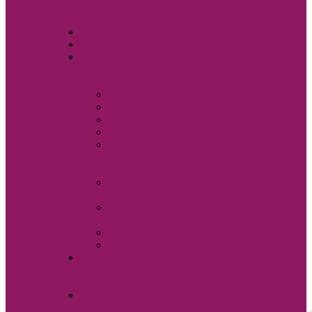
Свадебные аксессуары
Sole Bianco
Вечерние платья
Мужские
костюмы и
аксессуары
Бабочки
Брюки
Галстуки
Жилетки
Показать
еще
Запонки
Мужские
костюмы
Мужские
сорочки
Пиджаки
Ремни
Свадебная
фотостудия Sole
Bianco
Свадебные
платья