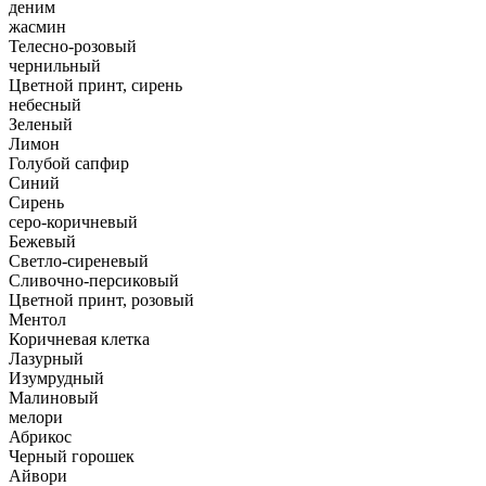
деним
жасмин
Телесно-розовый
чернильный
Цветной принт, сирень
небесный
Зеленый
Лимон
Голубой сапфир
Синий
Сирень
серо-коричневый
Бежевый
Светло-сиреневый
Сливочно-персиковый
Цветной принт, розовый
Ментол
Коричневая клетка
Лазурный
Изумрудный
Малиновый
мелори
Абрикос
Черный горошек
Айвори