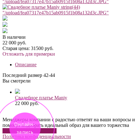
"/upload/fea07317e47b15ab0915f1b08a132d3c.JPG"
string(44)
"/upload/fea07317e47b15ab0915f1b08a132d3c.JPG"
В наличии
22 000 руб.
Старая цена:
31500 руб.
Отложить для примерки
Описание
Последний размер 42-44
Вы смотрели
Свадебное платье Maniy
22 000 руб.
Менеджеры компании с радостью ответят на ваши вопросы и
Онлайн-
помогут подобрать идеальный образ для вашего торжества
ЗАДАТЬ ВОПРОС В ВК
запись
Политика конфиденциальности