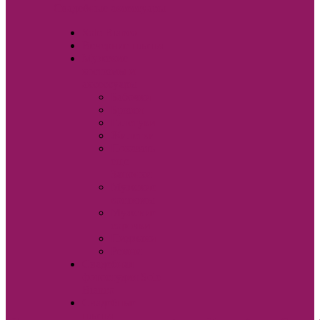
Свадебные аксессуары
Sole Bianco
Вечерние платья
Мужские
костюмы и
аксессуары
Бабочки
Брюки
Галстуки
Жилетки
Показать
еще
Запонки
Мужские
костюмы
Мужские
сорочки
Пиджаки
Ремни
Свадебная
фотостудия Sole
Bianco
Свадебные
платья