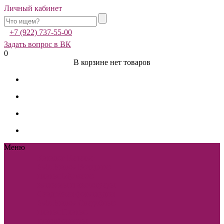
Личный кабинет
+7 (922) 737-55-00
Задать вопрос в ВК
0
В корзине нет товаров
Меню
Каталог
Каталог
Sole Bianco
Вечерние
платья
Мужские
костюмы и аксессуары
Свадебная фотостудия
Sole Bianco
Свадебные
платья
Платья-
трансформеры