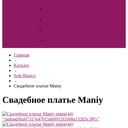
для волос
Свадебные
шубки
Семейный
очаг
Украшения
на машину
Фата
Главная
-
Каталог
-
Sole Bianco
-
Свадебное платье Maniy
Свадебное платье Maniy
string(44)
"/upload/fea07317e47b15ab0915f1b08a132d3c.JPG"
string(44)