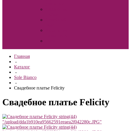
для волос
Свадебные
шубки
Семейный
очаг
Украшения
на машину
Фата
Главная
-
Каталог
-
Sole Bianco
-
Свадебное платье Felicity
Свадебное платье Felicity
string(44)
"/upload/dda1b910ea95662591eeaea2f042280c.JPG"
string(44)