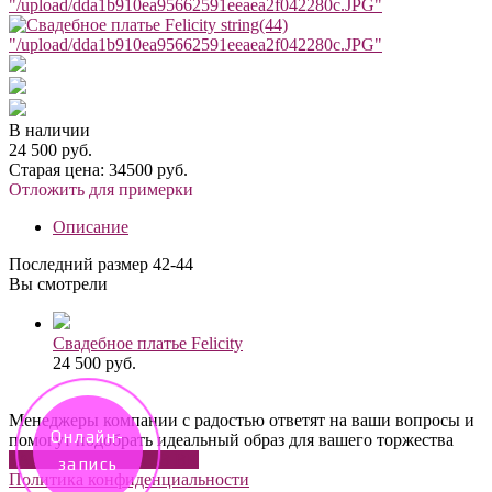
"/upload/dda1b910ea95662591eeaea2f042280c.JPG"
string(44)
"/upload/dda1b910ea95662591eeaea2f042280c.JPG"
В наличии
24 500 руб.
Старая цена:
34500 руб.
Отложить для примерки
Описание
Последний размер 42-44
Вы смотрели
Свадебное платье Felicity
24 500 руб.
Менеджеры компании с радостью ответят на ваши вопросы и
Онлайн-
помогут подобрать идеальный образ для вашего торжества
ЗАДАТЬ ВОПРОС В ВК
запись
Политика конфиденциальности