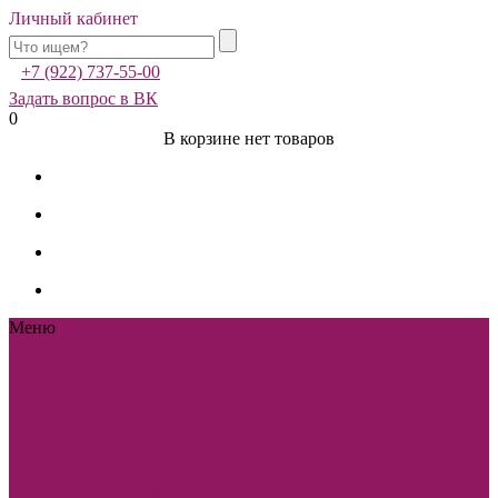
Личный кабинет
+7 (922) 737-55-00
Задать вопрос в ВК
0
В корзине нет товаров
Меню
Каталог
Каталог
Sole Bianco
Вечерние
платья
Мужские
костюмы и аксессуары
Свадебная фотостудия
Sole Bianco
Свадебные
платья
Платья-
трансформеры