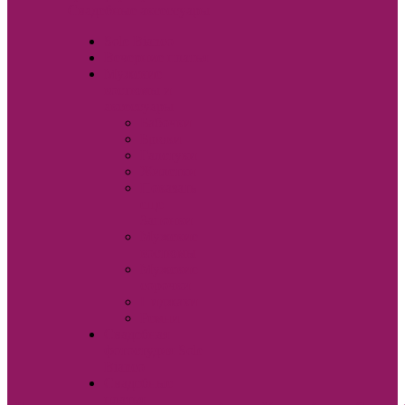
Свадебные аксессуары
Sole Bianco
Вечерние платья
Мужские
костюмы и
аксессуары
Бабочки
Брюки
Галстуки
Жилетки
Показать
еще
Запонки
Мужские
костюмы
Мужские
сорочки
Пиджаки
Ремни
Свадебная
фотостудия Sole
Bianco
Свадебные
платья