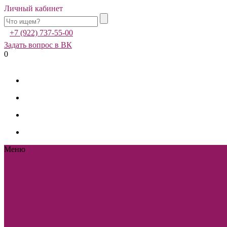
Личный кабинет
+7 (922) 737-55-00
Задать вопрос в ВК
0
Меню
Каталог
Каталог
Sole Bianco
Вечерние
платья
Мужские
костюмы и аксессуары
Свадебная фотостудия
Sole Bianco
Свадебные
платья
Платья-
трансформеры