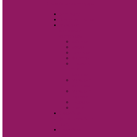
Свадебные аксессуары
Sole Bianco
Вечерние платья
Мужские
костюмы и
аксессуары
Бабочки
Брюки
Галстуки
Жилетки
Показать
еще
Запонки
Мужские
костюмы
Мужские
сорочки
Пиджаки
Ремни
Свадебная
фотостудия Sole
Bianco
Свадебные
платья