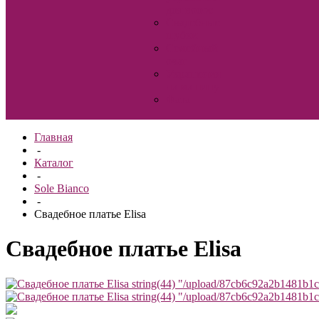
для волос
Свадебные
шубки
Семейный
очаг
Украшения
на машину
Фата
Главная
-
Каталог
-
Sole Bianco
-
Свадебное платье Elisa
Свадебное платье Elisa
string(44) "/upload/87cb6c92a2b1481b1
string(44) "/upload/87cb6c92a2b1481b1