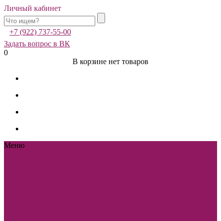
Личный кабинет
+7 (922) 737-55-00
Задать вопрос в ВК
0
В корзине нет товаров
Меню
Каталог
Каталог
Sole Bianco
Вечерние
платья
Мужские
костюмы и аксессуары
Свадебная фотостудия
Sole Bianco
Свадебные
платья
Платья-
трансформеры