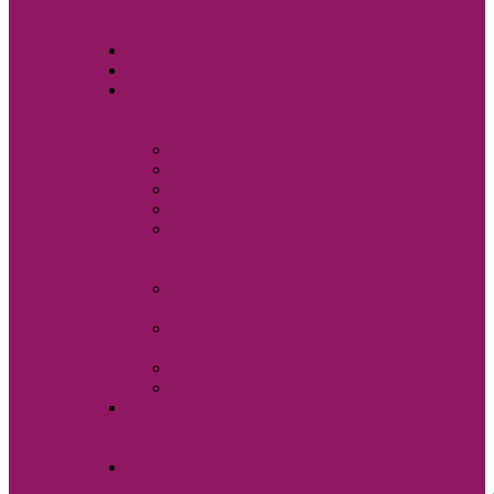
Свадебные аксессуары
Sole Bianco
Вечерние платья
Мужские
костюмы и
аксессуары
Бабочки
Брюки
Галстуки
Жилетки
Показать
еще
Запонки
Мужские
костюмы
Мужские
сорочки
Пиджаки
Ремни
Свадебная
фотостудия Sole
Bianco
Свадебные
платья