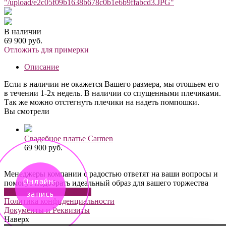
"/upload/e2c05f09b1638b678c0b1e6b9ffabcd3.JPG"
В наличии
69 900 руб.
Отложить для примерки
Описание
Если в наличии не окажется Вашего размера, мы отошьем его
в течении 1-2х недель. В наличии со спущенными плечиками.
Так же можно отстегнуть плечики на надеть помпошки.
Вы смотрели
Свадебное платье Carmen
69 900 руб.
Менеджеры компании с радостью ответят на ваши вопросы и
Онлайн-
помогут подобрать идеальный образ для вашего торжества
ЗАДАТЬ ВОПРОС В ВК
запись
Политика конфиденциальности
Документы и Реквизиты
Наверх