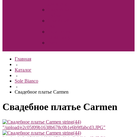
для волос
Свадебные
шубки
Семейный
очаг
Украшения
на машину
Фата
Главная
-
Каталог
-
Sole Bianco
-
Свадебное платье Carmen
Свадебное платье Carmen
string(44)
"/upload/e2c05f09b1638b678c0b1e6b9ffabcd3.JPG"
string(44)