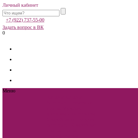
Личный кабинет
+7 (922) 737-55-00
Задать вопрос в ВК
0
Меню
Каталог
Каталог
Sole Bianco
Вечерние
платья
Мужские
костюмы и аксессуары
Свадебная фотостудия
Sole Bianco
Свадебные
платья
Платья-
трансформеры