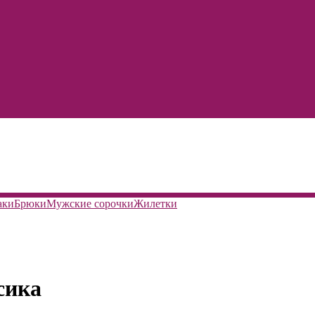
аки
Брюки
Мужские сорочки
Жилетки
сика