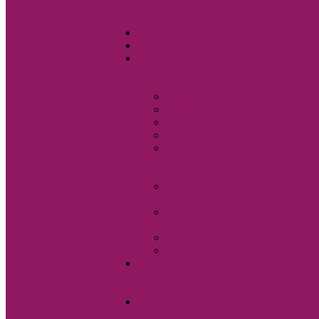
Свадебные аксессуары
Sole Bianco
Вечерние платья
Мужские
костюмы и
аксессуары
Бабочки
Брюки
Галстуки
Жилетки
Показать
еще
Запонки
Мужские
костюмы
Мужские
сорочки
Пиджаки
Ремни
Свадебная
фотостудия Sole
Bianco
Свадебные
платья