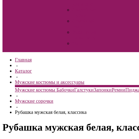
для волос
Свадебные
шубки
Семейный
очаг
Украшения
на машину
Фата
Главная
-
Каталог
-
Мужские костюмы и аксессуары
Мужские костюмы
Бабочки
Галстуки
Запонки
Ремни
Пидж
-
Мужские сорочки
-
Рубашка мужская белая, классика
Рубашка мужская белая, клас