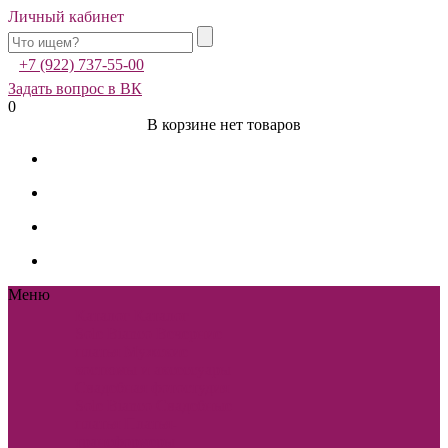
Личный кабинет
+7 (922) 737-55-00
Задать вопрос в ВК
0
В корзине нет товаров
Меню
Каталог
Каталог
Sole Bianco
Вечерние
платья
Мужские
костюмы и аксессуары
Свадебная фотостудия
Sole Bianco
Свадебные
платья
Платья-
трансформеры