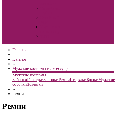
для волос
Свадебные
шубки
Семейный
очаг
Украшения
на машину
Фата
Главная
-
Каталог
-
Мужские костюмы и аксессуары
Мужские костюмы
Бабочки
Галстуки
Запонки
Ремни
Пиджаки
Брюки
Мужские
сорочки
Жилетки
-
Ремни
Ремни