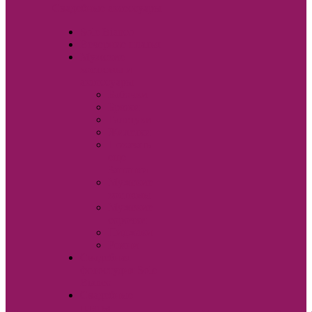
Свадебные аксессуары
Sole Bianco
Вечерние платья
Мужские
костюмы и
аксессуары
Бабочки
Брюки
Галстуки
Жилетки
Показать
еще
Запонки
Мужские
костюмы
Мужские
сорочки
Пиджаки
Ремни
Свадебная
фотостудия Sole
Bianco
Свадебные
платья