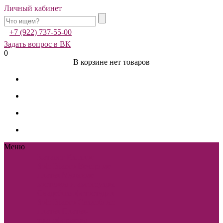
Личный кабинет
+7 (922) 737-55-00
Задать вопрос в ВК
0
В корзине нет товаров
Меню
Каталог
Каталог
Sole Bianco
Вечерние
платья
Мужские
костюмы и аксессуары
Свадебная фотостудия
Sole Bianco
Свадебные
платья
Платья-
трансформеры