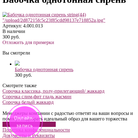
string(44)
"/upload/2d87215fc5c23f85cdd98137e718852a.jpg"
Артикул: 4.001.013
В наличии
300 руб.
Отложить для примерки
Вы смотрели
Бабочка однотонная сирень
300 руб.
Смотрите также
Сорочка классика, полу-прилегающий/ жаккард
Сорочка слим-фит гладь жасмин
Сорочка белый жаккард
Менеджеры компании с радостью ответят на ваши вопросы и
Онлайн-
помогут подобрать идеальный образ для вашего торжества
ЗАДАТЬ ВОПРОС В ВК
запись
Политика конфиденциальности
Документы и Реквизиты