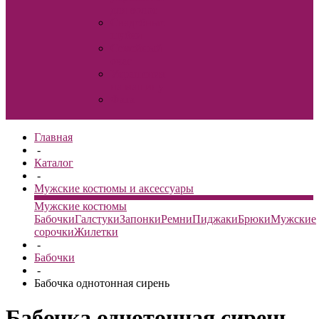
для волос
Свадебные
шубки
Семейный
очаг
Украшения
на машину
Фата
Главная
-
Каталог
-
Мужские костюмы и аксессуары
Мужские костюмы
Бабочки
Галстуки
Запонки
Ремни
Пиджаки
Брюки
Мужские
сорочки
Жилетки
-
Бабочки
-
Бабочка однотонная сирень
Бабочка однотонная сирень