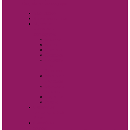
Свадебные аксессуары
Sole Bianco
Вечерние платья
Мужские
костюмы и
аксессуары
Бабочки
Брюки
Галстуки
Жилетки
Показать
еще
Запонки
Мужские
костюмы
Мужские
сорочки
Пиджаки
Ремни
Свадебная
фотостудия Sole
Bianco
Свадебные
платья