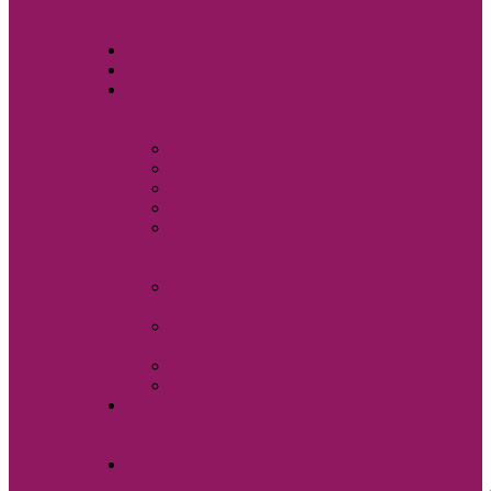
Свадебные аксессуары
Sole Bianco
Вечерние платья
Мужские
костюмы и
аксессуары
Бабочки
Брюки
Галстуки
Жилетки
Показать
еще
Запонки
Мужские
костюмы
Мужские
сорочки
Пиджаки
Ремни
Свадебная
фотостудия Sole
Bianco
Свадебные
платья