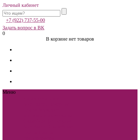
Личный кабинет
+7 (922) 737-55-00
Задать вопрос в ВК
0
В корзине нет товаров
Меню
Каталог
Каталог
Sole Bianco
Вечерние
платья
Мужские
костюмы и аксессуары
Свадебная фотостудия
Sole Bianco
Свадебные
платья
Платья-
трансформеры