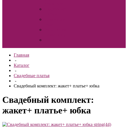
для волос
Свадебные
шубки
Семейный
очаг
Украшения
на машину
Фата
Главная
-
Каталог
-
Свадебные платья
-
Свадебный комплект: жакет+ платье+ юбка
Свадебный комплект:
жакет+ платье+ юбка
string(44)