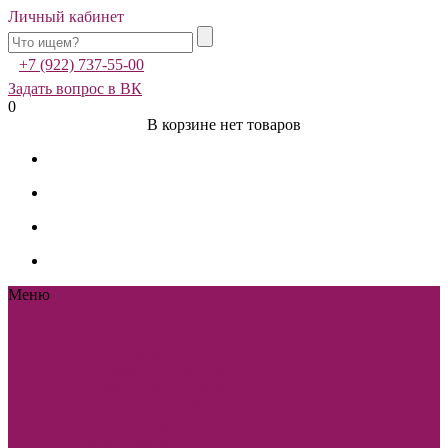
Личный кабинет
+7 (922) 737-55-00
Задать вопрос в ВК
0
В корзине нет товаров
Меню
Каталог
Каталог
Sole Bianco
Вечерние
платья
Мужские
костюмы и аксессуары
Свадебная фотостудия
Sole Bianco
Свадебные
платья
Платья-
трансформеры