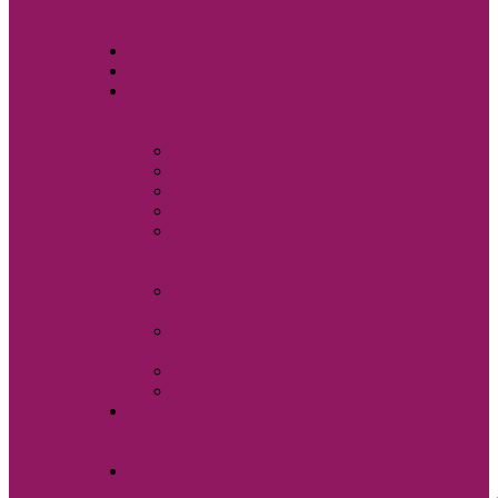
Свадебные аксессуары
Sole Bianco
Вечерние платья
Мужские
костюмы и
аксессуары
Бабочки
Брюки
Галстуки
Жилетки
Показать
еще
Запонки
Мужские
костюмы
Мужские
сорочки
Пиджаки
Ремни
Свадебная
фотостудия Sole
Bianco
Свадебные
платья