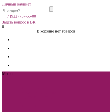
Личный кабинет
+7 (922) 737-55-00
Задать вопрос в ВК
0
В корзине нет товаров
Меню
Каталог
Каталог
Sole Bianco
Вечерние
платья
Мужские
костюмы и аксессуары
Свадебная фотостудия
Sole Bianco
Свадебные
платья
Платья-
трансформеры