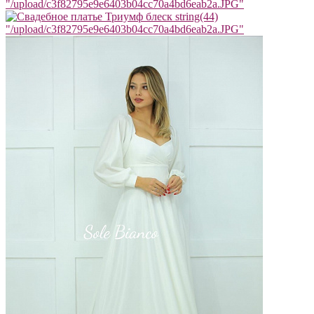
"/upload/c3f82795e9e6403b04cc70a4bd6eab2a.JPG"
string(44)
"/upload/c3f82795e9e6403b04cc70a4bd6eab2a.JPG"