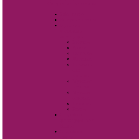
Свадебные аксессуары
Sole Bianco
Вечерние платья
Мужские
костюмы и
аксессуары
Бабочки
Брюки
Галстуки
Жилетки
Показать
еще
Запонки
Мужские
костюмы
Мужские
сорочки
Пиджаки
Ремни
Свадебная
фотостудия Sole
Bianco
Свадебные
платья