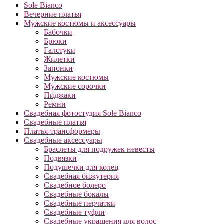
Sole Bianco
Вечерние платья
Мужские костюмы и аксессуары
Бабочки
Брюки
Галстуки
Жилетки
Запонки
Мужские костюмы
Мужские сорочки
Пиджаки
Ремни
Свадебная фотостудия Sole Bianco
Свадебные платья
Платья-трансформеры
Свадебные аксессуары
Браслеты для подружек невесты
Подвязки
Подушечки для колец
Свадебная бижутерия
Свадебное болеро
Свадебные бокалы
Свадебные перчатки
Свадебные туфли
Свадебные украшения для волос