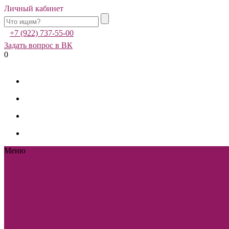
Личный кабинет
+7 (922) 737-55-00
Задать вопрос в ВК
0
Меню
Каталог
Каталог
Sole Bianco
Вечерние
платья
Мужские
костюмы и аксессуары
Свадебная фотостудия
Sole Bianco
Свадебные
платья
Платья-
трансформеры