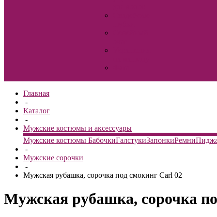
для волос
Свадебные
шубки
Семейный
очаг
Украшения
на машину
Фата
Главная
-
Каталог
-
Мужские костюмы и аксессуары
Мужские костюмы
Бабочки
Галстуки
Запонки
Ремни
Пидж
-
Мужские сорочки
-
Мужская рубашка, сорочка под смокинг Carl 02
Мужская рубашка, сорочка по