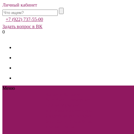
Личный кабинет
+7 (922) 737-55-00
Задать вопрос в ВК
0
Меню
Каталог
Каталог
Sole Bianco
Вечерние
платья
Мужские
костюмы и аксессуары
Свадебная фотостудия
Sole Bianco
Свадебные
платья
Платья-
трансформеры