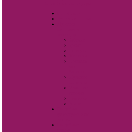
Свадебные аксессуары
Sole Bianco
Вечерние платья
Мужские
костюмы и
аксессуары
Бабочки
Брюки
Галстуки
Жилетки
Показать
еще
Запонки
Мужские
костюмы
Мужские
сорочки
Пиджаки
Ремни
Свадебная
фотостудия Sole
Bianco
Свадебные
платья