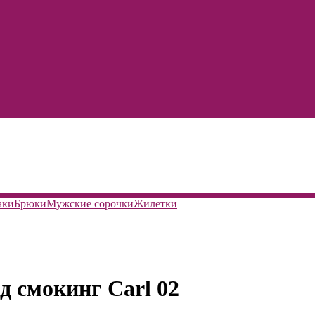
аки
Брюки
Мужские сорочки
Жилетки
д смокинг Carl 02